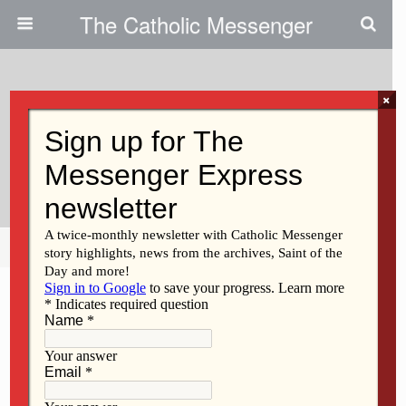
The Catholic Messenger
×
January 29, 2015
Entusiasmo Con La Presencia
De Tony Meléndez
Share
Tweet
Pin
Mail
SMS