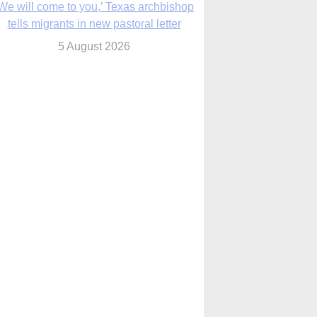
We will come to you,’ Texas archbishop
tells migrants in new pastoral letter
5 August 2026
Pope Leo XIV mourns Mozambican
cardinal, praising his zeal and
perseverance
5 August 2026
Pope Leo XIV to visit 10 cities in South
America in November
5 August 2026