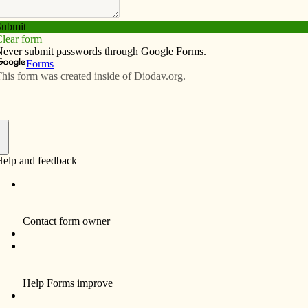
Subscribe
Advertise
Video
Resources/Links
message/Proclamando el mensaje de
f
 election in May 2025, Pope Leo XIV has called upon
 with one another within the Church and to share this
he whole world. Throughout history, Catholics have
t with the world by proclaiming the Gospel and
 comfort to the poor and vulnerable.
sed our unity with the pope by giving to the Peter’s