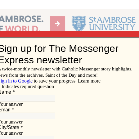
Ab
per of the Diocese of Davenport
Subscribe/
Renew