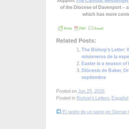
Support
The Catholic Messenger
of the Diocese of Davenport –
which has more cont
Related Posts:
The Bishop’s Letter:
misioneros de la esp
Easter is a season of
Diócesis de Baker, O
septiembre
Posted on
Jun 25, 2026
Posted in
Bishop's Letters
,
Español
Continue
El rastro de un santo en Sierras
Reading