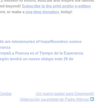
’s
mission to inform, educate and inspire the faithful
 and beyond!
Subscribe to the print and/or e-edition
ent, or make a
one-time donation
, today!
 We are missionaries of hope/Nosotros somos
eranza
 hope/La Pascua es el Tiempo de la Esperanza
regón tendrá un nuevo obispo este 29 de
 Gordas
¡Un nuevo pastor para Davenport!:
Ordenación sacerdotal de Padre Alfonso