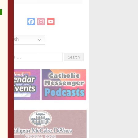
Facebook
Instagram
YouTube
Channel
English
Search
or: