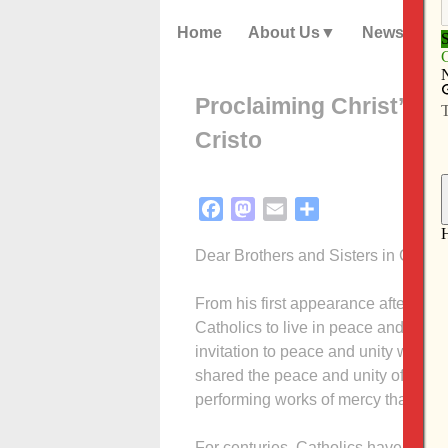
Home
About Us
News
Proclaiming Christ’s 
Cristo
Facebook
Mastodon
Email
Share
Dear Brothers and Sisters in Christ,
From his first appearance after his
Catholics to live in peace and unity
invitation to peace and unity with t
shared the peace and unity of Chris
performing works of mercy that bring
For centuries, Catholics have expres