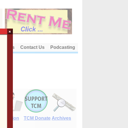
×
out Us
Contact Us
Podcasting
E-Edition
TCM Donate
Archives