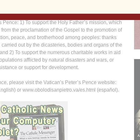
s mission to proclaim Christ’s message of unity and
he Holy Father are “concrete signs of hope” to Pope Leo
er’s Pence: 1) To support the Holy Father’s mission, which
 from the proclamation of the Gospel to the promotion of
tion, peace, and brotherhood among peoples: thanks
e carried out by the dicasteries, bodies and organs of the
 and 2) To support the numerous charitable works in aid
populations afflicted by natural disasters and wars, or
istance or support for development.
ce, please visit the Vatican’s Peter’s Pence website:
nglish) or www.obolodisanpietro.va/es.html (español).