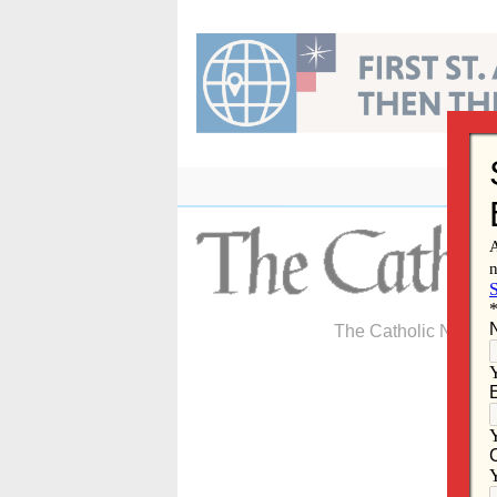
Skip
to
content
The Catholic Newspa