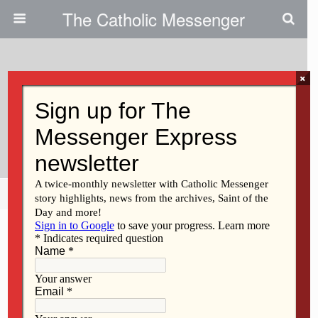
The Catholic Messenger
×
June 25, 2026 • No Comments
El Rastro De Un Santo En
Sierras Gordas
Share
Tweet
Pin
Mail
SMS