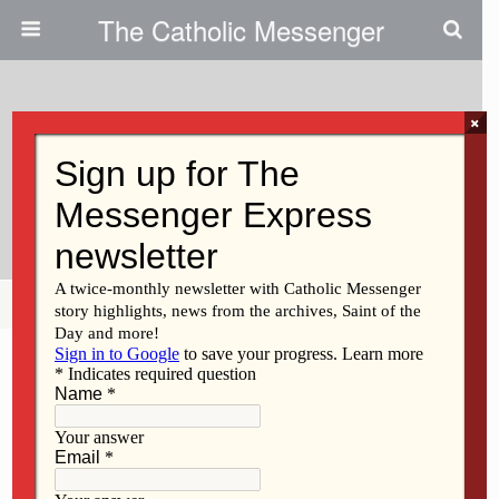
The Catholic Messenger
×
March 27, 2025
Transmitiendo La Fe Como
Comunidad
Share
Tweet
Pin
Mail
SMS