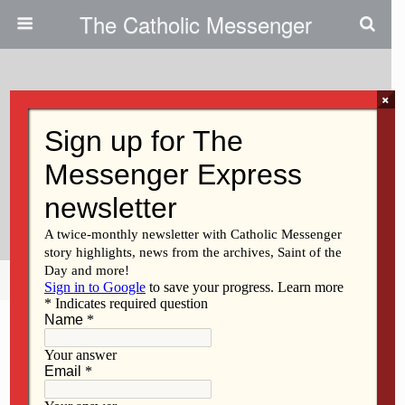
The Catholic Messenger
×
December 8, 2022
Religious Men, Women Enriched
Us / Religiosos Y Religiosas Nos
Enriquecieron En La Fe
Share
Tweet
Pin
Mail
SMS