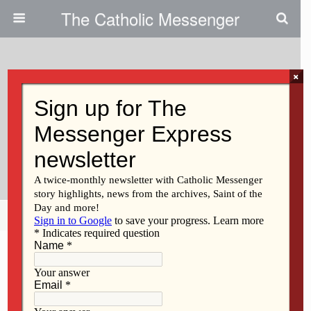
The Catholic Messenger
×
March 30, 2022
En El Ministerio Con Los
Inmigrantes Se Debe Escuchar,
Aprender Y Dar La Bienvenida.
Share
Tweet
Pin
Mail
SMS