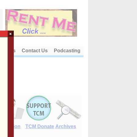
×
out Us
Contact Us
Podcasting
E-Edition
TCM Donate
Archives