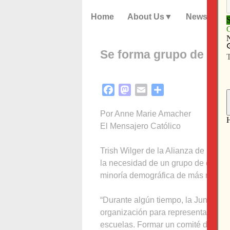
Home
About Us
News
Se forma grupo de abo
Facebook
Mastodon
Email
Share
Por Anne Marie Amacher
El Mensajero Católico
Trish Wilger de la Alianza de Iowa
la necesidad de un grupo de defens
minoría demográfica de más rápido 
“Durante algún tiempo, la Junta de
organización para representar a los 
escuelas. Formar un comité de pers