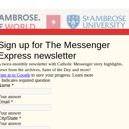
Ab
per of the Diocese of Davenport
Subscribe/
Renew