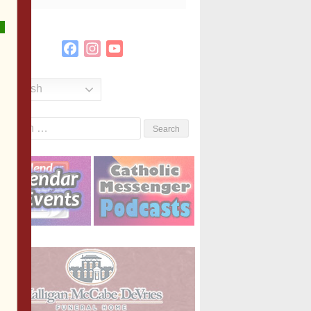
Facebook
Instagram
YouTube
Channel
English
Search
or: