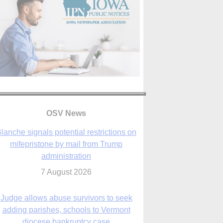
lanche signals potential restrictions on
mifepristone by mail from Trump
administration
OSV News
7 August 2026
Judge allows abuse survivors to seek
adding parishes, schools to Vermont
diocese bankruptcy case
7 August 2026
Washington Roundup: Senate passes