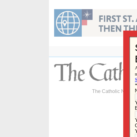
Skip
to
content
The Catholic Newspa