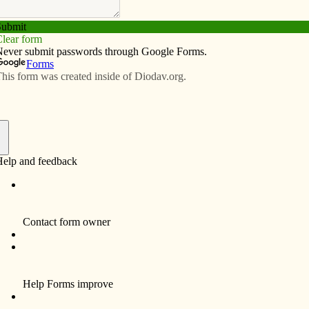
Subscribe
Advertise
Video
Resources/Links
gacía hispana
f
 para la Elección en la Educación (Iowa ACE) reconoció
a hispano porque la comunidad hispana/latina es la
crecimiento en Iowa, dijo.
 Iowa ACE había estado interesada en crear una
padres latinos en la discusión sobre la elección de las
onas que trabajan con la comunidad latina en Iowa;