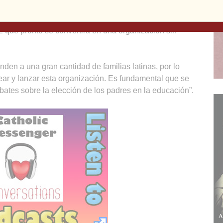
dos y a nivel nacional, y crear un plan para esta nueva
lianza de Iowa para la Elección en la Educación
que pronto se convertirá en una organización sin
nden a una gran cantidad de familias latinas, por lo
ear y lanzar esta organización. Es fundamental que se
ates sobre la elección de los padres en la educación”.