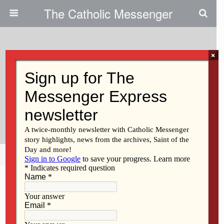
The Catholic Messenger
×
December 23, 2021
Vive El Espíritu Guadalupano Y
Las Celebraciones De Las
Posadas
Share
Tweet
Pin
Mail
SMS