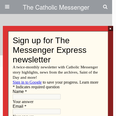
The Catholic Messenger
×
November 25, 2021
Caminando Juntos…
Share
Tweet
Pin
Mail
SMS