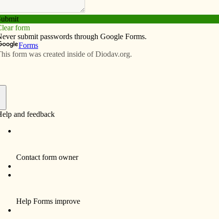
Subscribe
Advertise
Video
Resources/Links
e David
f
Por Miguel Moreno
El Mensajero Católico
Las letanías son una forma de
oración breve, que expresan
nuestro ruego y necesidad.
Entre estas oraciones breves,
se encuentra la siguiente: “San
José, Ilustre descendiente de
David. ¡Ruega por nosotros!”