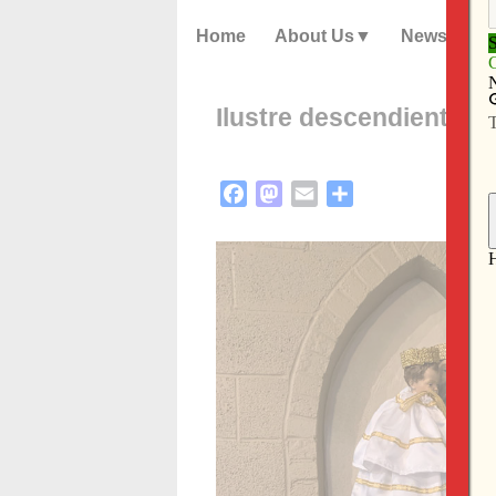
Home
About Us
News
Ilustre descendiente d
Facebook
Mastodon
Email
Share