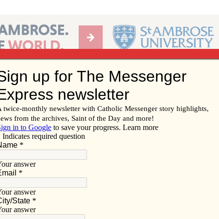
Ab
per of the Diocese of Davenport
Subscribe/
Renew