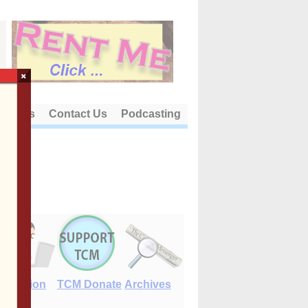
×
out Us
Contact Us
Podcasting
E-Edition
TCM Donate
Archives