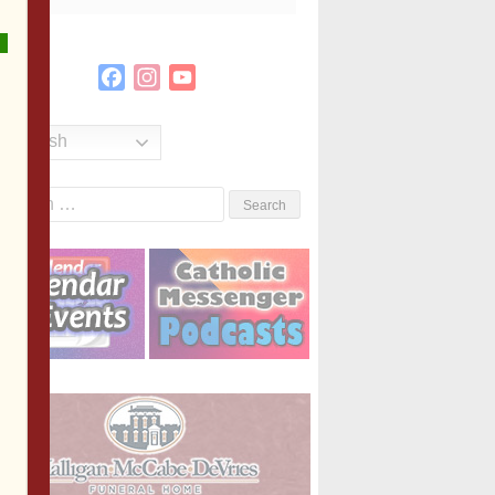
Facebook
Instagram
YouTube
Channel
English
Search
or: