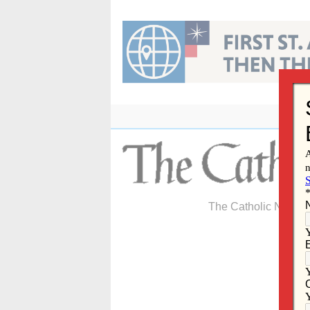
Skip
to
content
The Catholic Newspa