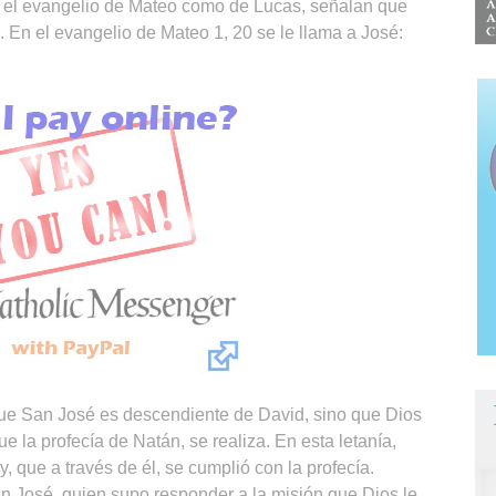
to el evangelio de Mateo como de Lucas, señalan que
 En el evangelio de Mateo 1, 20 se le llama a José:
que San José es descendiente de David, sino que Dios
 la profecía de Natán, se realiza. En esta letanía,
, que a través de él, se cumplió con la profecía.
n José, quien supo responder a la misión que Dios le