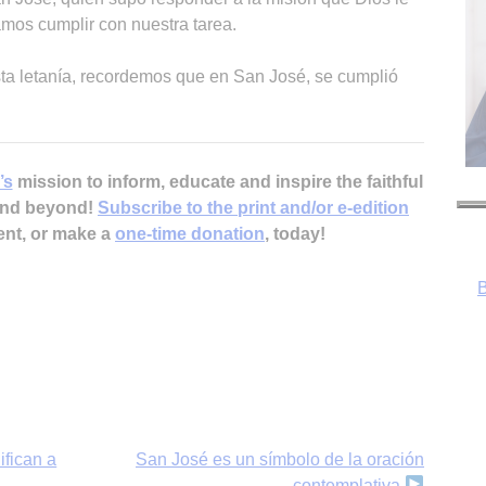
os cumplir con nuestra tarea.
a letanía, recordemos que en San José, se cumplió
’s
mission to inform, educate and inspire the faithful
B
 and beyond!
Subscribe to the print and/or e-edition
ent, or make a
one-time donation
, today!
fican a
San José es un símbolo de la oración
contemplativa