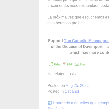
encomendó, nosotros también podam
La próxima vez que escuchemos est
esta hermosa profecía.
Support
The Catholic Messenger
of the Diocese of Davenport –
which has more cont
No related posts.
Posted on
Aug 25, 2021
Posted in
Español
Continue
Honrando a aquellos que ejempli
San José