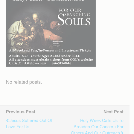
No related posts.
Previous Post
Next Post
Jesus Suffered Out Of
Holy Week Calls Us To
Love For Us
Broaden Our Concern For
Others And Our Outreach