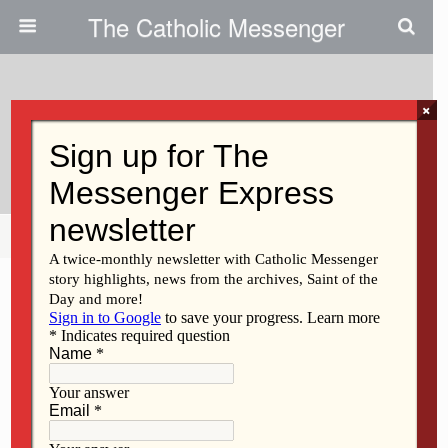
The Catholic Messenger
×
March 25, 2021
Support The Holy Land
Share
Tweet
Pin
Mail
SMS