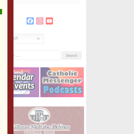
Facebook
Instagram
YouTube
Channel
English
Search
or: