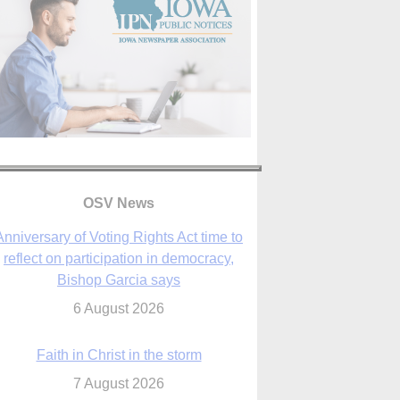
Anniversary of Voting Rights Act time to
reflect on participation in democracy,
Bishop Garcia says
OSV News
6 August 2026
Faith in Christ in the storm
7 August 2026
sraeli strikes cast doubt on White House
peace plan as Catholic leaders call for
prayers