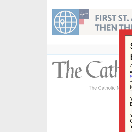
Skip
to
content
The Catholic Newspa