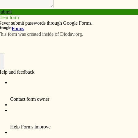
Subscribe
Advertise
Video
Resources/Links
 Esperanza
f