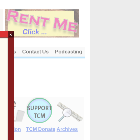
×
out Us
Contact Us
Podcasting
E-Edition
TCM Donate
Archives