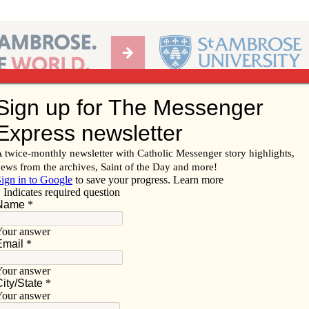
Ab
per of the Diocese of Davenport
Subscribe/
Renew