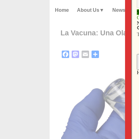
Home
About Us
News
La Vacuna: Una Ola de
Facebook
Mastodon
Email
Share