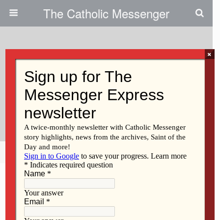
The Catholic Messenger
×
June 20, 2020
El Fallo De DACA Alienta A Los
Líderes Y Receptores De La
Diócesis De Davenport
Share
Tweet
Pin
Mail
SMS