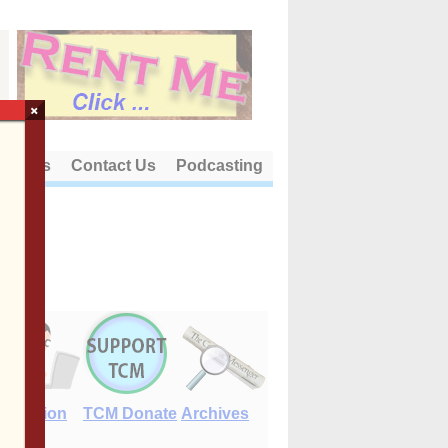
×
out Us
Contact Us
Podcasting
E-Edition
TCM Donate
Archives