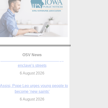
OSV News
 Assisi, Pope Leo urges young people to
become ‘new saints’
6 August 2026
Anniversary of Voting Rights Act time to
reflect on participation in democracy,
Bishop Garcia says