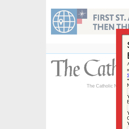
Skip
to
content
The Catholic Newspa