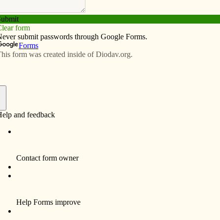
Subscribe
Advertise
Video
Resources/Links
ón ayuda a los delegados hispanos
f
sterio Multicultural de la Diócesis de Davenport, dijo
ión cuando su departamento se enteró que un grupo de
nvocatoria Visión 20/20, con conocimientos iniciales
en el seminarista Osmin Meléndez, Karen Dugan y Juan
n un auricular para poder escuchar la traducción de las