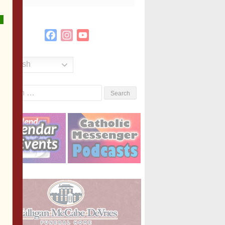
Facebook
Instagram
YouTube
Channel
English
Search
or: