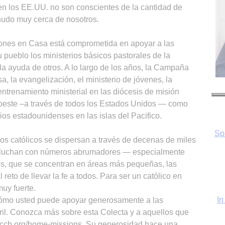
n los EE.UU. no son conscientes de la cantidad de
nudo muy cerca de nosotros.
ones en Casa está comprometida en apoyar a las
 pueblo los ministerios básicos pastorales de la
n la ayuda de otros. A lo largo de los años, la Campaña
Sp
, la evangelización, el ministerio de jóvenes, la
entrenamiento ministerial en las diócesis de misión
roeste –a través de todos los Estados Unidos — como
rios estadounidenses en las islas del Pacifico.
s católicos se dispersan a través de decenas de miles
In
e luchan con números abrumadores — especialmente
es, que se concentran en áreas más pequeñas, las
reto de llevar la fe a todos. Para ser un católico en
muy fuerte.
 cómo usted puede apoyar generosamente a las
bril. Conozca más sobre esta Colecta y a aquellos que
usccb.org/home-missions. Su generosidad hace una