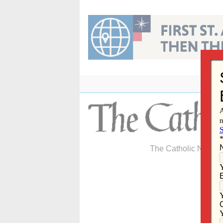
Skip
to
content
The Catholic Newspa