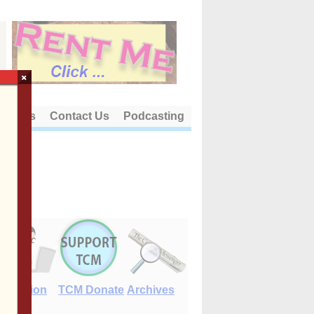
×
out Us
Contact Us
Podcasting
E-Edition
TCM Donate
Archives