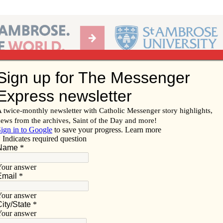
Ab
per of the Diocese of Davenport
Subscribe/
Renew