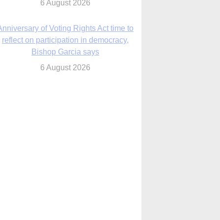
6 August 2026
Previously unpublished letters add to
Rupnik abuse case allegations
6 August 2026
cutis AI co-founder explores ‘Magnifica
Humanitas’ and pope’s call for digital
disciples
6 August 2026