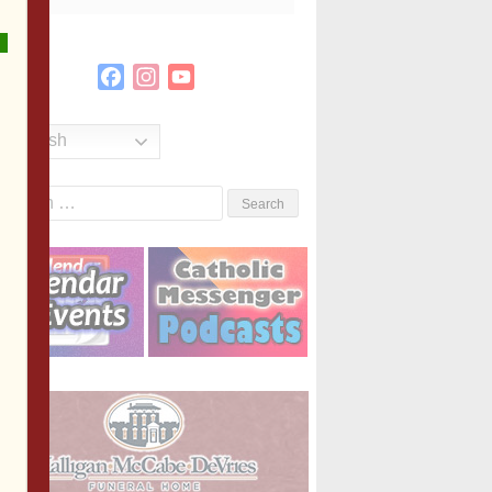
Facebook
Instagram
YouTube
Channel
English
Search
or: