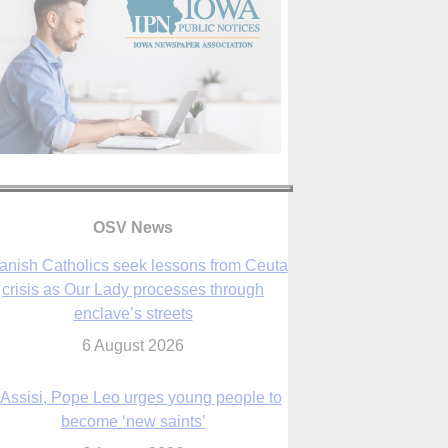
anish Catholics seek lessons from Ceuta
crisis as Our Lady processes through
enclave’s streets
OSV News
6 August 2026
 Assisi, Pope Leo urges young people to
become ‘new saints’
6 August 2026
Anniversary of Voting Rights Act time to
reflect on participation in democracy,
Bishop Garcia says