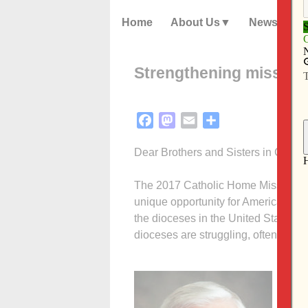
Home
About Us
News
Strengthening mission 
Facebook
Mastodon
Email
Share
Dear Brothers and Sisters in Christ,
The 2017 Catholic Home Missions A
unique opportunity for Americans to 
the dioceses in the United States.
dioceses are struggling, often right 
The
supp
basi