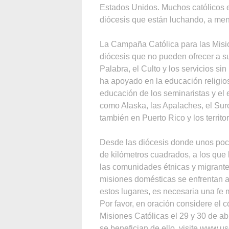
Estados Unidos. Muchos católicos e
diócesis que están luchando, a me
La Campaña Católica para las Misi
diócesis que no pueden ofrecer a su
Palabra, el Culto y los servicios si
ha apoyado en la educación religiosa
educación de los seminaristas y el 
como Alaska, las Apalaches, el Su
también en Puerto Rico y los territo
Desde las diócesis donde unos poco
de kilómetros cuadrados, a los qu
las comunidades étnicas y migrant
misiones domésticas se enfrentan al 
estos lugares, es necesaria una fe 
Por favor, en oración considere el
Misiones Católicas el 29 y 30 de a
se benefician de ello, visite www.