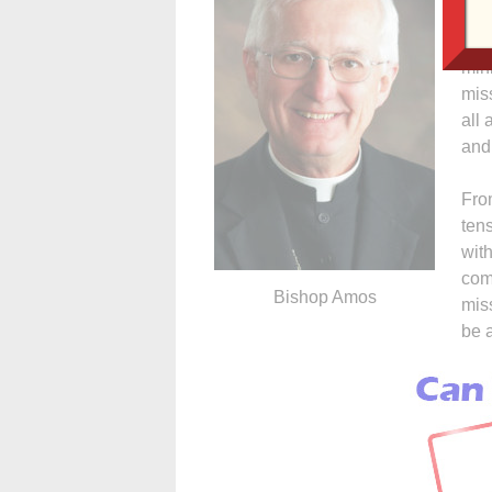
wit
sup
mini
mis
all
and 
Fro
tens
wit
com
Bishop Amos
miss
be a