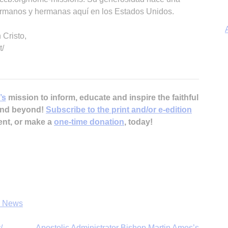
hermanos y hermanas aquí en los Estados Unidos.
 Cristo,
t/
A
’s
mission to inform, educate and inspire the faithful
 and beyond!
Subscribe to the print and/or e-edition
ent, or make a
one-time donation
, today!
s News
/
Apostolic Administrator Bishop Martin Amos’s