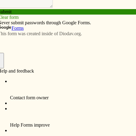
Subscribe
Advertise
Video
Resources/Links
parishes in the U.S.
f
ppeal, Strengthening the Church at Home, provides a
assist struggling Catholic communities in almost half of
 Many Catholics in the U.S. are unaware of how many
next door.
 Catholic Home Missions Appeal is committed to
orting dioceses that are unable to offer their people the
c pastoral ministries of word, worship and service