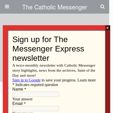
The Catholic Messenger
×
July 30, 2015
Candidatos Al Diaconado
Permanente Llegan A Una
Nueva Comprensión De Los
Católicos Hispanos
Share
Tweet
Pin
Mail
SMS