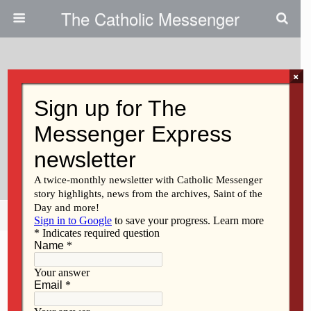
The Catholic Messenger
×
November 28, 2012
El Significado De Las Apariciónes
De Nuestra Señora De
Guadalupe
Share
Tweet
Pin
Mail
SMS