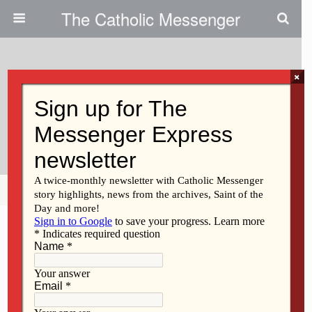
The Catholic Messenger
×
December 18, 2025 • No Comments
¡Bendícenos, Señor, Con Tu
Presencia!
Share
Tweet
Pin
Mail
SMS