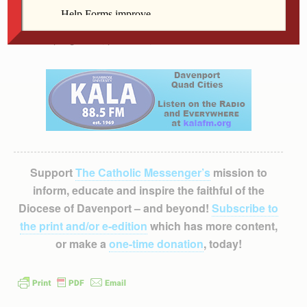
música católica a participar de este taller sobre la
música en la liturgia.
Si tiene preguntas, por favor, llame al 815-274-9878
Support
The Catholic Messenger’s
mission to
inform, educate and inspire the faithful of the
Diocese of Davenport – and beyond!
Subscribe to
the print and/or e-edition
which has more content,
or make a
one-time donation
, today!