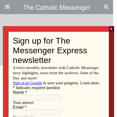
The Catholic Messenger
×
February 11, 2021
Apoye A La Iglesia En Europa
Central Y Oriental
Share
Tweet
Pin
Mail
SMS