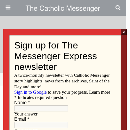
The Catholic Messenger
×
January 28, 2021
Una Forma Más De Desarrollar
Su Fe En El 2021
Share
Tweet
Pin
Mail
SMS