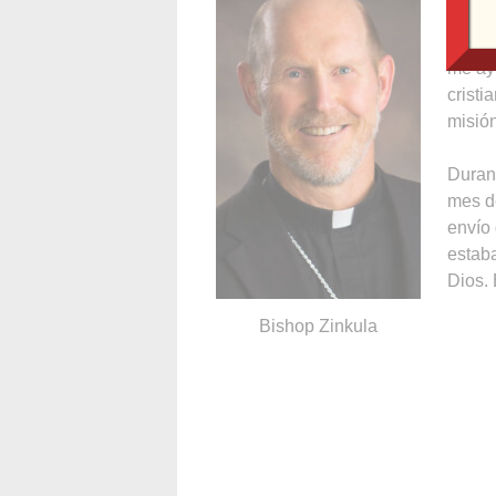
elect
carta 
me ay
cristi
misión
Duran
mes de
envío 
estaba
Dios. 
Bishop Zinkula