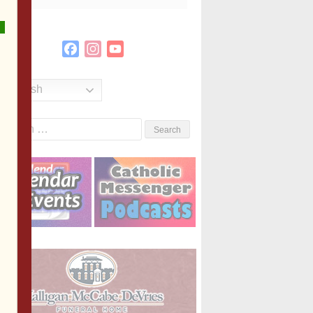
Facebook
Instagram
YouTube
Channel
English
Search
or: