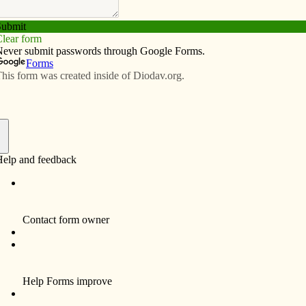
Subscribe
Advertise
Video
Resources/Links
s a la Alegría del Evangelio
f
Cristo,
ócesis de Davenport, se vuelve cada día más claro:
odos los que nos encontramos. El Mensajero Católico,
oporciona un lente para mostrar cómo se ve la
ias, escuelas, comunidades religiosas y en el mundo
sajero ajusta los lentes para la visión preferencial de
iencia de hoy, abarcando desde la edición impresa,