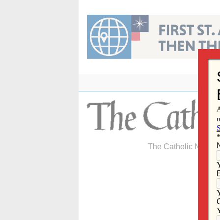
Skip
to
content
The Catholic Newspa