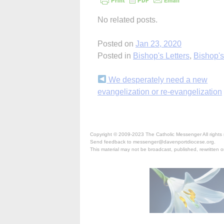
No related posts.
Posted on
Jan 23, 2020
Posted in
Bishop's Letters
,
Bishop'
Continue
We desperately need a new
evangelization or re-evangelization
Reading
Copyright © 2009-2023 The Catholic Messenger All rights 
Send feedback to messenger@davenportdiocese.org.
This material may not be broadcast, published, rewritten or