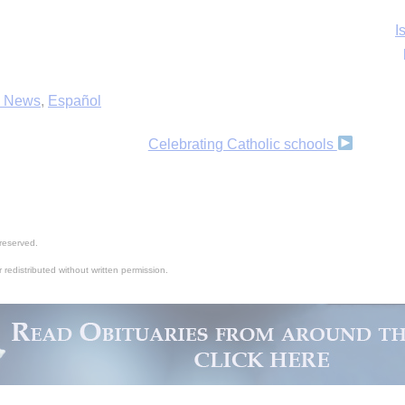
Ka
s News
,
Español
Celebrating Catholic schools
In
reserved.
 redistributed without written permission.