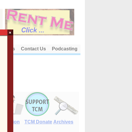
×
out Us
Contact Us
Podcasting
E-Edition
TCM Donate
Archives