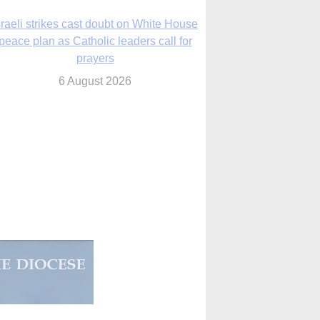
prayers
6 August 2026
nsas diocese opens new seminary more
than 20 years in the making
6 August 2026
 Assisi, Pope Leo urges young people to
become ‘new saints’
6 August 2026