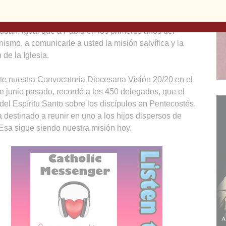
rónica y la página web a Facebook, podcasts y una
electrónica para los jóvenes adultos. Estas opciones
udan, igual que a Pablo en los primeros años del
anismo, a comunicarle a usted la misión salvífica y la
 de la Iglesia.
te nuestra Convocatoria Diocesana Visión 20/20 en el
 junio pasado, recordé a los 450 delegados, que el
del Espíritu Santo sobre los discípulos en Pentecostés,
 destinado a reunir en uno a los hijos dispersos de
Esa sigue siendo nuestra misión hoy.