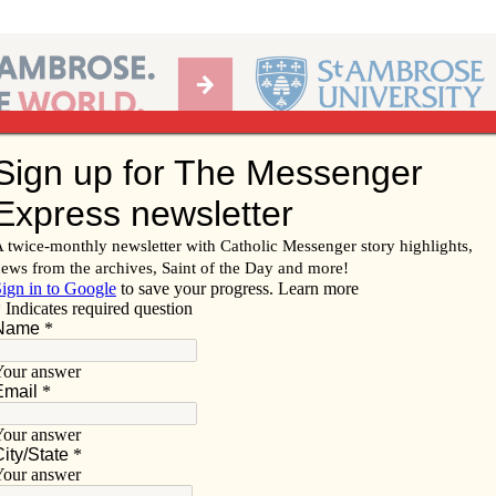
Ab
per of the Diocese of Davenport
Subscribe/
Renew