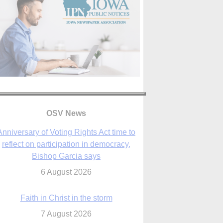
Anniversary of Voting Rights Act time to
reflect on participation in democracy,
OSV News
Bishop Garcia says
6 August 2026
Faith in Christ in the storm
7 August 2026
sraeli strikes cast doubt on White House
peace plan as Catholic leaders call for