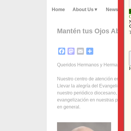
Home
About Us
News
Mantén tus Ojos Abierto
Facebook
Mastodon
Email
Share
Queridos Hermanos y Hermanas en 
Nuestro centro de atención en la di
Llevar la alegría del Evangelio a t
nuestro periódico diocesano, me pr
evangelización en nuestras parroqu
en general.
El Men
la aud