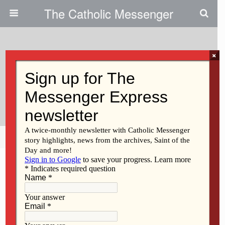
The Catholic Messenger
×
November 30, 2017
Celebra La Fiesta De Nuestra
Señora De Guadalupe
Share
Tweet
Pin
Mail
SMS