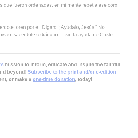
s que fueron ordenadas, en mi mente repetía ese coro
rdote, oren por él. Digan: “¡Ayúdalo, Jesús!” No
ispo, sacerdote o diácono — sin la ayuda de Cristo.
’s
mission to inform, educate and inspire the faithful
 and beyond!
Subscribe to the print and/or e-edition
ent, or make a
one-time donation
, today!