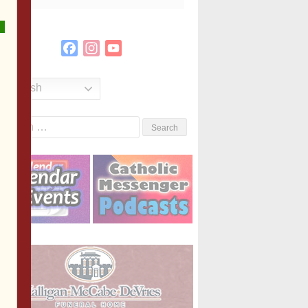
Facebook
Instagram
YouTube
Channel
English
Search
or: