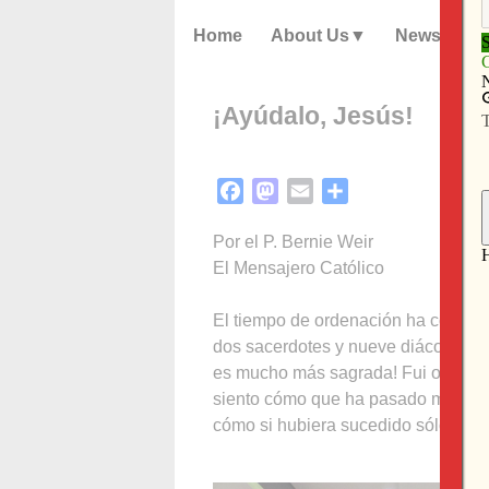
Home
About Us
News
¡Ayúdalo, Jesús!
Facebook
Mastodon
Email
Share
Por el P. Bernie Weir
El Mensajero Católico
El tiempo de ordenación ha conclui
dos sacerdotes y nueve diáconos fu
es mucho más sagrada! Fui ordenad
siento cómo que ha pasado mucho m
cómo si hubiera sucedido sólo hace