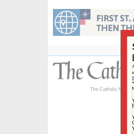
Skip
to
content
The Catholic Newspa