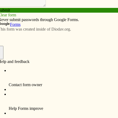
Subscribe
Advertise
Video
Resources/Links
f
do este año en la Diócesis de Davenport. Un obispo,
eron ordenados durante este año. ¡Ahora, la diócesis
o diácono en 1985 y sacerdote en 1986. Algunos días
ás tiempo desde mi ordenación y otros días siento
 10 minutos.