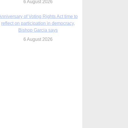
6 August 2026
Previously unpublished letters add to
Rupnik abuse case allegations
6 August 2026
cutis AI co-founder explores ‘Magnifica
Humanitas’ and pope’s call for digital
disciples
6 August 2026
anish Catholics seek lessons from Ceuta
crisis as Our Lady processes through
enclave’s streets
6 August 2026