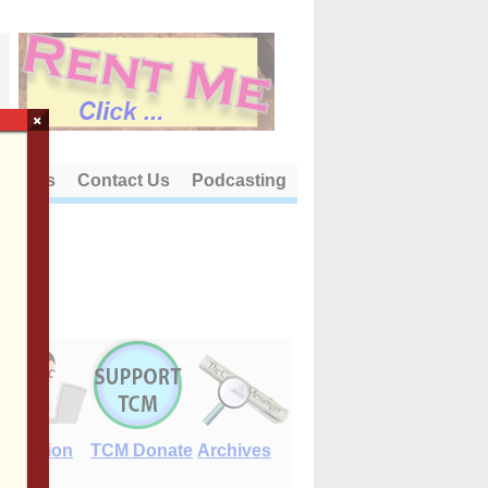
×
out Us
Contact Us
Podcasting
E-Edition
TCM Donate
Archives