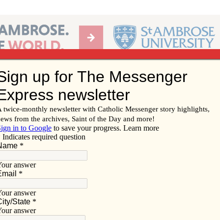
Ab
per of the Diocese of Davenport
Subscribe/
Renew