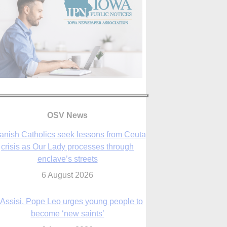
OSV News
 Assisi, Pope Leo urges young people to
become ‘new saints’
6 August 2026
Anniversary of Voting Rights Act time to
reflect on participation in democracy,
Bishop Garcia says