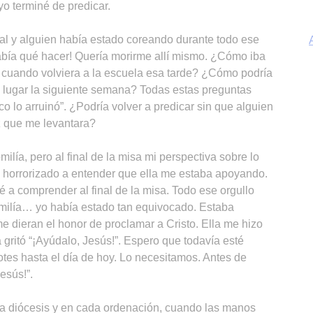
yo terminé de predicar.
ial y alguien había estado coreando durante todo ese
sabía qué hacer! Quería morirme allí mismo. ¿Cómo iba
o cuando volviera a la escuela esa tarde? ¿Cómo podría
 lugar la siguiente semana? Todas estas preguntas
o lo arruinó”. ¿Podría volver a predicar sin que alguien
A
z que me levantara?
lía, pero al final de la misa mi perspectiva sobre lo
 horrorizado a entender que ella me estaba apoyando.
é a comprender al final de la misa. Todo ese orgullo
omilía… yo había estado tan equivocado. Estaba
Sp
e dieran el honor de proclamar a Cristo. Ella me hizo
a gritó “¡Ayúdalo, Jesús!”. Espero que todavía esté
tes hasta el día de hoy. Lo necesitamos. Antes de
esús!”.
a diócesis y en cada ordenación, cuando las manos