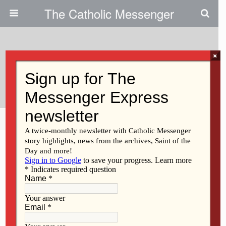
The Catholic Messenger
×
September 29, 2016
¿Qué Están Celebrando?
Share
Tweet
Pin
Mail
SMS