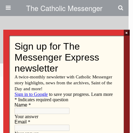
The Catholic Messenger
×
May 29, 2014
… Y Nació La Iglesia, Mi Iglesia
Share
Tweet
Pin
Mail
SMS