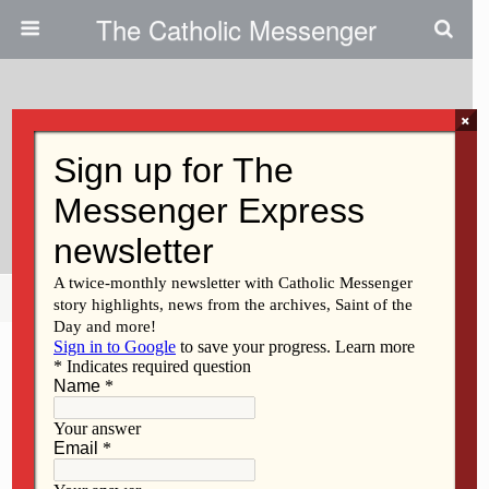
The Catholic Messenger
×
May 1, 2014
Sharing With The Church In Latin
America
Share
Tweet
Pin
Mail
SMS