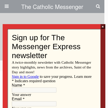
The Catholic Messenger
×
May 1, 2013
Helping The Church In Latin
America
Share
Tweet
Pin
Mail
SMS